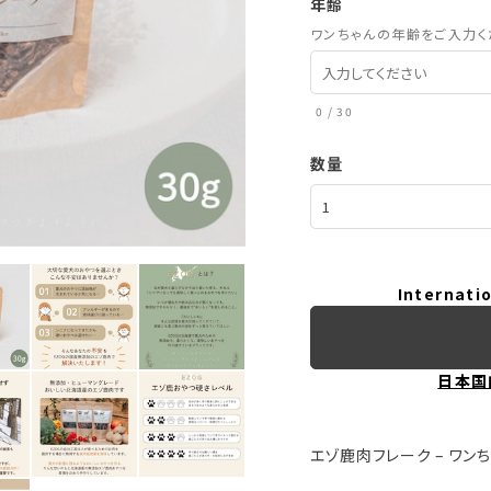
年齢
ワンちゃんの年齢をご入力く
0
/
30
数量
Internatio
日本国
エゾ鹿肉フレーク – ワン