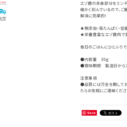
エゾ鹿の赤身部分をミンチ
細かく刻んでいるので、ご
解消に効果的！
★無添加・高たんぱく・低
★栄養豊富なエゾ鹿肉で
毎日のごはんにひとふりで
●内容量 30g
●賞味期限 製造日から
注意事項
●品質には万全を期してお
たらお気軽にご連絡くださ
Save