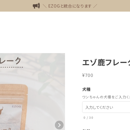
＼ EZOGと統合になります ／
エゾ鹿フレーク
¥700
犬種
ワンちゃんの犬種をご入力く
0
/
30