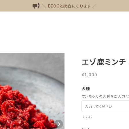
＼ EZOGと統合になります ／
エゾ鹿ミンチ 
¥1,000
犬種
ワンちゃんの犬種をご入力く
0
/
30