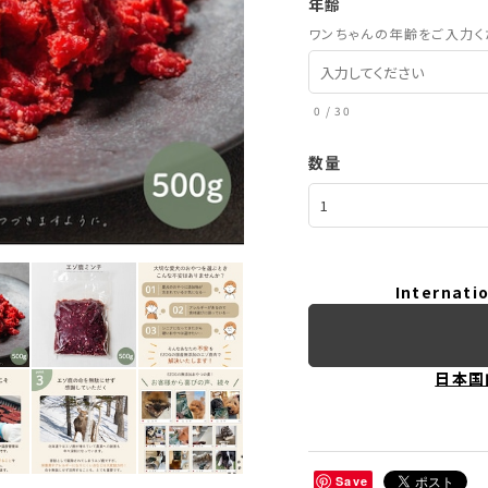
年齢
ワンちゃんの年齢をご入力く
0
/
30
数量
Internatio
日本国
Save